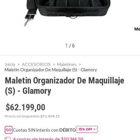
1
/
6
Inicio
>
ACCESORIOS
>
Maletines
>
Maletin Organizador De Maquillaje (S) - Glamory
Maletin Organizador De Maquillaje
(S) - Glamory
$62.199,00
Precio sin impuestos
$51.404,13
Cuotas SIN interés con
DÉBITO
6
cuotas sin interés de
$10.366,50