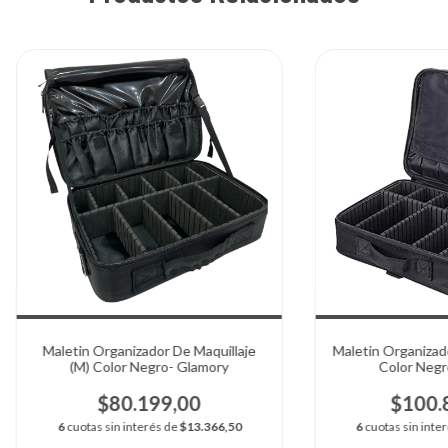
Maletin Organizador De Maquillaje
Maletin Organizado
(M) Color Negro- Glamory
Color Negr
$80.199,00
$100.
6
cuotas sin interés de
$13.366,50
6
cuotas sin inte