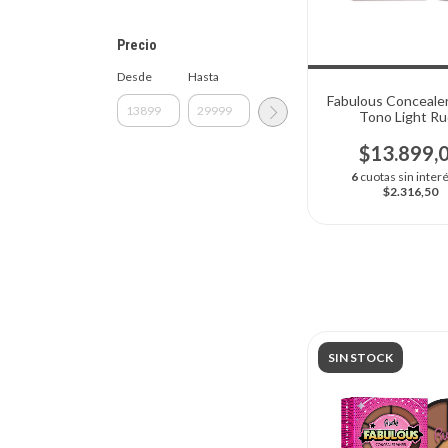
Precio
Desde
Hasta
Fabulous Conceale
Tono Light R
Cosmetics
$13.899,
6
cuotas sin inter
$2.316,50
SIN STOCK