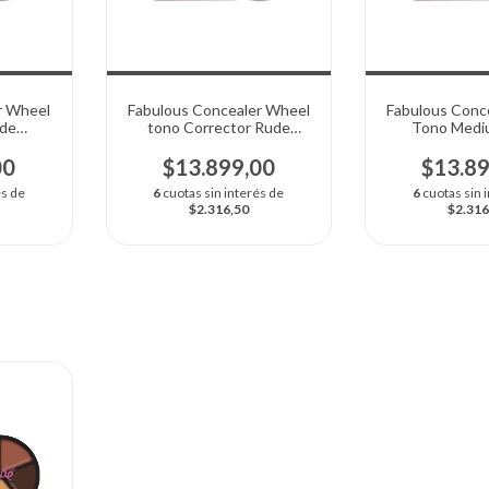
r Wheel
Fabulous Concealer Wheel
Fabulous Conc
ude
tono Corrector Rude
Tono Medi
Cosmetics
Cosme
00
$13.899,00
$13.8
és de
6
cuotas sin interés de
6
cuotas sin 
$2.316,50
$2.316