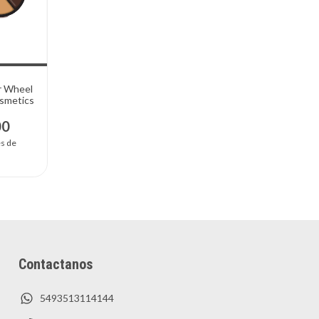
r Wheel
smetics
00
és de
Contactanos
5493513114144