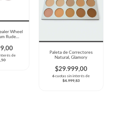
ealer Wheel
um Rude
tics
99,00
Paleta de Correctores
interés de
Natural, Glamory
,50
$29.999,00
6
cuotas sin interés de
$4.999,83