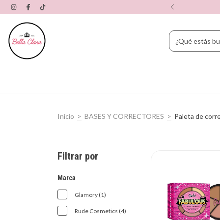
ERES CON TARJETA DE CRÉDITO
Inicio
>
BASES Y CORRECTORES
>
Paleta de corr
Filtrar por
Marca
Glamory (1)
Rude Cosmetics (4)