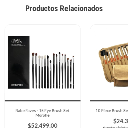
Productos Relacionados
Babe Faves - 15 Eye Brush Set
10 Piece Brush Se
Morphe
$24.3
$52.499,00
6
cuotas sin int