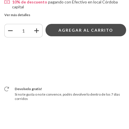
10% de descuento
pagando con Efectivo en local Córdoba
capital
Ver más detalles
Medios de envío
Entregas para el CP:
CAMBIAR CP
CALCULAR
Iniciá sesión
y usá tus datos de entrega
No sé mi código postal
Devolvelo gratis!
Si no te gusta o no te convence, podés devolverlo dentro de los 7 días
corridos