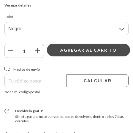
Ver más detalles
Color
Entregas para el CP:
CAMBIAR CP
Medios de envío
CALCULAR
No sé mi código postal
Devolvelo gratis!
Si no te gusta o no te convence, podés devolverlo dentro de los 7 días
corridos