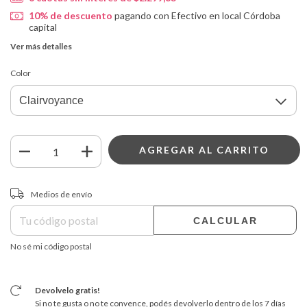
10% de descuento
pagando con Efectivo en local Córdoba
capital
Ver más detalles
Color
Entregas para el CP:
CAMBIAR CP
Medios de envío
CALCULAR
No sé mi código postal
Devolvelo gratis!
Si no te gusta o no te convence, podés devolverlo dentro de los 7 días