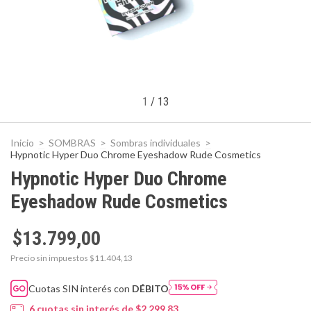
1
/
13
Inicio
>
SOMBRAS
>
Sombras individuales
>
Hypnotic Hyper Duo Chrome Eyeshadow Rude Cosmetics
Hypnotic Hyper Duo Chrome
Eyeshadow Rude Cosmetics
$13.799,00
Precio sin impuestos
$11.404,13
Cuotas SIN interés con
DÉBITO
6
cuotas sin interés de
$2.299,83