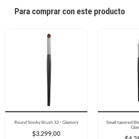
Para comprar con este producto
Round Smoky Brush 32 - Glamory
Small tapered Bl
Gla
$3.299,00
$4.2