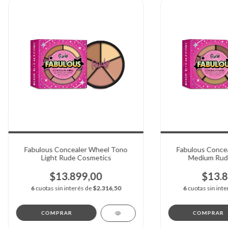
Fabulous Concealer Wheel Tono
Fabulous Conce
Light Rude Cosmetics
Medium Rud
$13.899,00
$13.8
6
cuotas sin interés de
$2.316,50
6
cuotas sin int